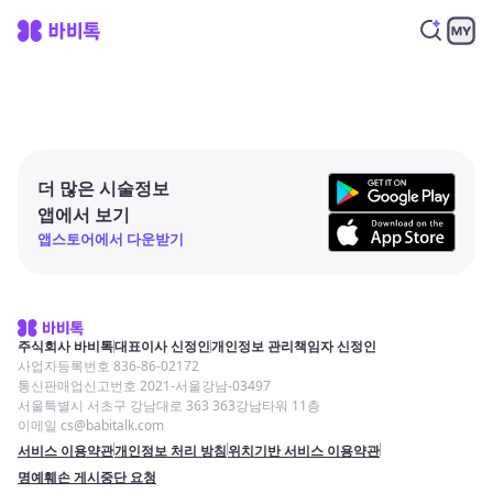
더 많은 시술정보
앱에서 보기
앱스토어에서 다운받기
주식회사 바비톡
대표이사 신정인
개인정보 관리책임자 신정인
사업자등록번호 836-86-02172
통신판매업신고번호 2021-서울강남-03497
서울특별시 서초구 강남대로 363 363강남타워 11층
이메일 cs@babitalk.com
서비스 이용약관
개인정보 처리 방침
위치기반 서비스 이용약관
명예훼손 게시중단 요청