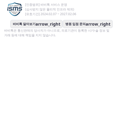
[인증범위] 바비톡 서비스 운영
(심사받지 않은 물리적 인프라 제외)
[유효기간] 2024.02.07 ~ 2027.02.06
arrow_right
arrow_right
바비톡 알아보기
병원 입점 문의
바비톡은 통신판매의 당사자가 아니므로, 의료기관이 등록한 시/수술 정보 및
거래 등에 대해 책임을 지지 않습니다.