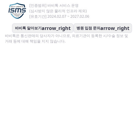
[인증범위] 바비톡 서비스 운영
(심사받지 않은 물리적 인프라 제외)
[유효기간] 2024.02.07 ~ 2027.02.06
arrow_right
arrow_right
바비톡 알아보기
병원 입점 문의
바비톡은 통신판매의 당사자가 아니므로, 의료기관이 등록한 시/수술 정보 및
거래 등에 대해 책임을 지지 않습니다.