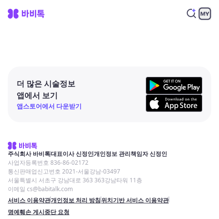
더 많은 시술정보
앱에서 보기
앱스토어에서 다운받기
주식회사 바비톡
대표이사 신정인
개인정보 관리책임자 신정인
사업자등록번호 836-86-02172
통신판매업신고번호 2021-서울강남-03497
서울특별시 서초구 강남대로 363 363강남타워 11층
이메일 cs@babitalk.com
서비스 이용약관
개인정보 처리 방침
위치기반 서비스 이용약관
명예훼손 게시중단 요청