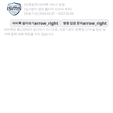
[인증범위] 바비톡 서비스 운영
(심사받지 않은 물리적 인프라 제외)
[유효기간] 2024.02.07 ~ 2027.02.06
arrow_right
arrow_right
바비톡 알아보기
병원 입점 문의
바비톡은 통신판매의 당사자가 아니므로, 의료기관이 등록한 시/수술 정보 및
거래 등에 대해 책임을 지지 않습니다.