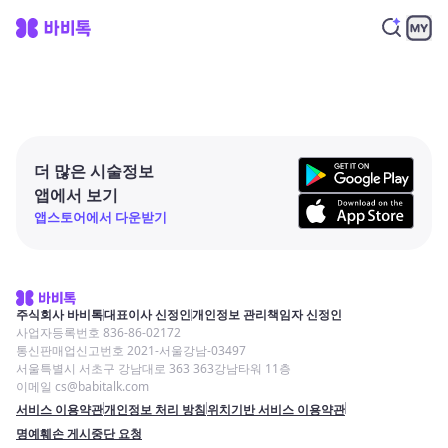
더 많은 시술정보
앱에서 보기
앱스토어에서 다운받기
주식회사 바비톡
대표이사 신정인
개인정보 관리책임자 신정인
사업자등록번호 836-86-02172
통신판매업신고번호 2021-서울강남-03497
서울특별시 서초구 강남대로 363 363강남타워 11층
이메일 cs@babitalk.com
서비스 이용약관
개인정보 처리 방침
위치기반 서비스 이용약관
명예훼손 게시중단 요청