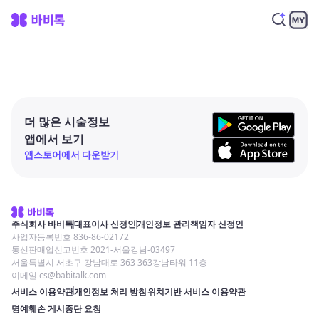
더 많은 시술정보
앱에서 보기
앱스토어에서 다운받기
주식회사 바비톡
대표이사 신정인
개인정보 관리책임자 신정인
사업자등록번호 836-86-02172
통신판매업신고번호 2021-서울강남-03497
서울특별시 서초구 강남대로 363 363강남타워 11층
이메일 cs@babitalk.com
서비스 이용약관
개인정보 처리 방침
위치기반 서비스 이용약관
명예훼손 게시중단 요청