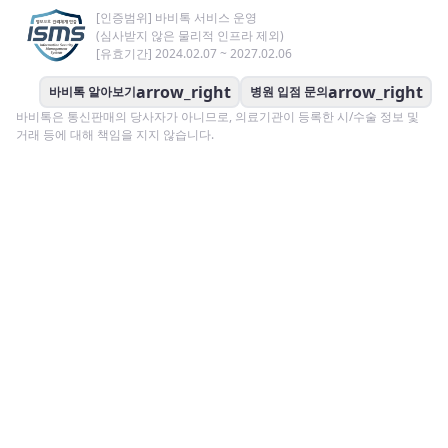
[인증범위] 바비톡 서비스 운영
(심사받지 않은 물리적 인프라 제외)
[유효기간] 2024.02.07 ~ 2027.02.06
arrow_right
arrow_right
바비톡 알아보기
병원 입점 문의
바비톡은 통신판매의 당사자가 아니므로, 의료기관이 등록한 시/수술 정보 및
거래 등에 대해 책임을 지지 않습니다.