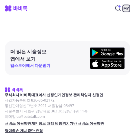
더 많은 시술정보
앱에서 보기
앱스토어에서 다운받기
주식회사 바비톡
대표이사 신정인
개인정보 관리책임자 신정인
사업자등록번호 836-86-02172
통신판매업신고번호 2021-서울강남-03497
서울특별시 서초구 강남대로 363 363강남타워 11층
이메일 cs@babitalk.com
서비스 이용약관
개인정보 처리 방침
위치기반 서비스 이용약관
명예훼손 게시중단 요청