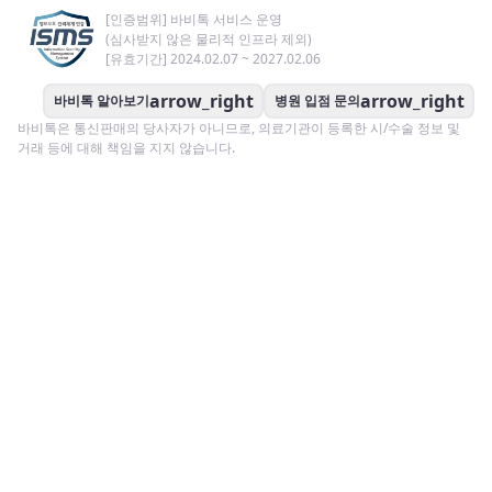
[인증범위] 바비톡 서비스 운영
(심사받지 않은 물리적 인프라 제외)
[유효기간] 2024.02.07 ~ 2027.02.06
arrow_right
arrow_right
바비톡 알아보기
병원 입점 문의
바비톡은 통신판매의 당사자가 아니므로, 의료기관이 등록한 시/수술 정보 및
거래 등에 대해 책임을 지지 않습니다.