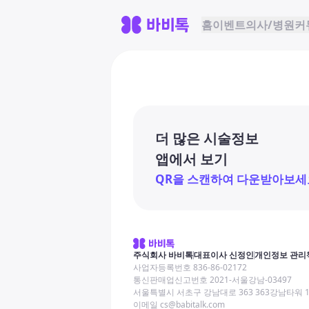
홈
이벤트
의사/병원
커
더 많은 시술정보
앱에서 보기
QR을 스캔하여 다운받아보세
주식회사 바비톡
대표이사 신정인
개인정보 관리
사업자등록번호 836-86-02172
통신판매업신고번호 2021-서울강남-03497
서울특별시 서초구 강남대로 363 363강남타워 
이메일 cs@babitalk.com