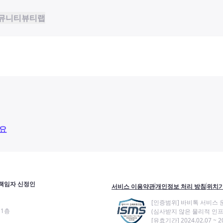
뮤니티
뷰티랩
요
책임자 신정인
서비스 이용약관
개인정보 처리 방침
위치기
[인증범위] 바비톡 서비스 
11층
(심사받지 않은 물리적 인프
[유효기간] 2024.02.07 ~ 20