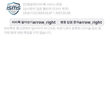
[인증범위] 바비톡 서비스 운영
(심사받지 않은 물리적 인프라 제외)
[유효기간] 2024.02.07 ~ 2027.02.06
arrow_right
arrow_right
바비톡 알아보기
병원 입점 문의
바비톡은 통신판매의 당사자가 아니므로, 의료기관이 등록한 시/수술 정보 및
거래 등에 대해 책임을 지지 않습니다.