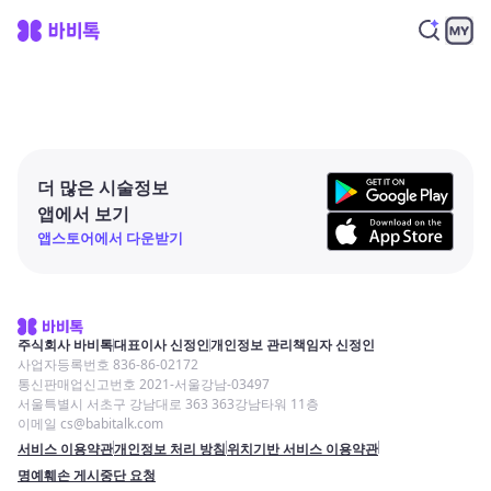
더 많은 시술정보
앱에서 보기
앱스토어에서 다운받기
주식회사 바비톡
대표이사 신정인
개인정보 관리책임자 신정인
사업자등록번호 836-86-02172
통신판매업신고번호 2021-서울강남-03497
서울특별시 서초구 강남대로 363 363강남타워 11층
이메일 cs@babitalk.com
서비스 이용약관
개인정보 처리 방침
위치기반 서비스 이용약관
명예훼손 게시중단 요청