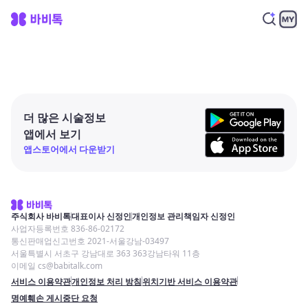
더 많은 시술정보
앱에서 보기
앱스토어에서 다운받기
주식회사 바비톡
대표이사 신정인
개인정보 관리책임자 신정인
사업자등록번호 836-86-02172
통신판매업신고번호 2021-서울강남-03497
서울특별시 서초구 강남대로 363 363강남타워 11층
이메일 cs@babitalk.com
서비스 이용약관
개인정보 처리 방침
위치기반 서비스 이용약관
명예훼손 게시중단 요청