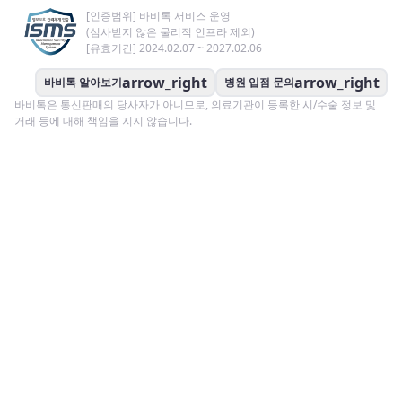
[인증범위] 바비톡 서비스 운영
(심사받지 않은 물리적 인프라 제외)
[유효기간] 2024.02.07 ~ 2027.02.06
arrow_right
arrow_right
바비톡 알아보기
병원 입점 문의
바비톡은 통신판매의 당사자가 아니므로, 의료기관이 등록한 시/수술 정보 및
거래 등에 대해 책임을 지지 않습니다.