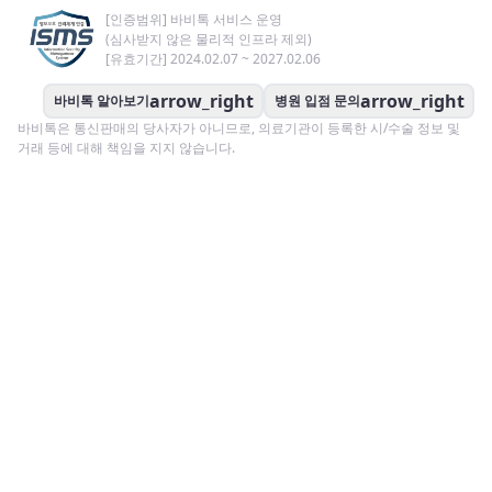
[인증범위] 바비톡 서비스 운영
(심사받지 않은 물리적 인프라 제외)
[유효기간] 2024.02.07 ~ 2027.02.06
arrow_right
arrow_right
바비톡 알아보기
병원 입점 문의
바비톡은 통신판매의 당사자가 아니므로, 의료기관이 등록한 시/수술 정보 및
거래 등에 대해 책임을 지지 않습니다.