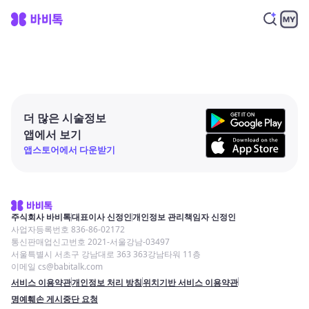
더 많은 시술정보
앱에서 보기
앱스토어에서 다운받기
주식회사 바비톡
대표이사 신정인
개인정보 관리책임자 신정인
사업자등록번호 836-86-02172
통신판매업신고번호 2021-서울강남-03497
서울특별시 서초구 강남대로 363 363강남타워 11층
이메일 cs@babitalk.com
서비스 이용약관
개인정보 처리 방침
위치기반 서비스 이용약관
명예훼손 게시중단 요청