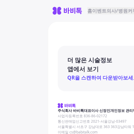
홈
이벤트
의사/병원
커
더 많은 시술정보
앱에서 보기
QR을 스캔하여 다운받아보세
주식회사 바비톡
대표이사 신정인
개인정보 관리
사업자등록번호 836-86-02172
통신판매업신고번호 2021-서울강남-03497
서울특별시 서초구 강남대로 363 363강남타워 
이메일 cs@babitalk.com