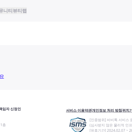
뮤니티
뷰티랩
요
책임자 신정인
서비스 이용약관
개인정보 처리 방침
위치기
[인증범위] 바비톡 서비스 
11층
(심사받지 않은 물리적 인프
[유효기간] 2024.02.07 ~ 20