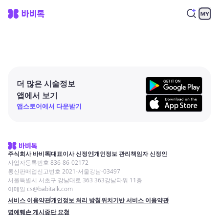
더 많은 시술정보
앱에서 보기
앱스토어에서 다운받기
주식회사 바비톡
대표이사 신정인
개인정보 관리책임자 신정인
사업자등록번호 836-86-02172
통신판매업신고번호 2021-서울강남-03497
서울특별시 서초구 강남대로 363 363강남타워 11층
이메일 cs@babitalk.com
서비스 이용약관
개인정보 처리 방침
위치기반 서비스 이용약관
명예훼손 게시중단 요청