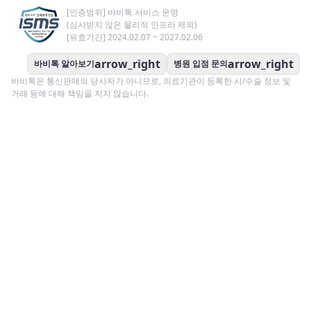
[인증범위] 바비톡 서비스 운영
(심사받지 않은 물리적 인프라 제외)
[유효기간] 2024.02.07 ~ 2027.02.06
arrow_right
arrow_right
바비톡 알아보기
병원 입점 문의
바비톡은 통신판매의 당사자가 아니므로, 의료기관이 등록한 시/수술 정보 및
거래 등에 대해 책임을 지지 않습니다.