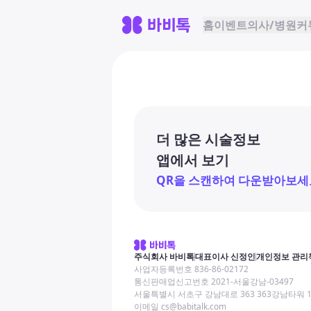
홈
이벤트
의사/병원
커
더 많은 시술정보
앱에서 보기
QR을 스캔하여 다운받아보세
주식회사 바비톡
대표이사 신정인
개인정보 관리
사업자등록번호 836-86-02172
통신판매업신고번호 2021-서울강남-03497
서울특별시 서초구 강남대로 363 363강남타워 
이메일 cs@babitalk.com