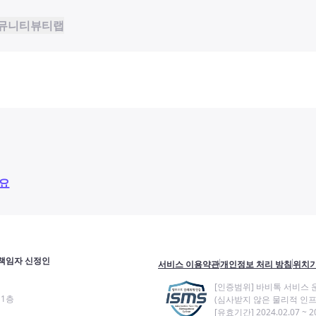
뮤니티
뷰티랩
요
책임자 신정인
서비스 이용약관
개인정보 처리 방침
위치기
[인증범위] 바비톡 서비스 
11층
(심사받지 않은 물리적 인프
[유효기간] 2024.02.07 ~ 20