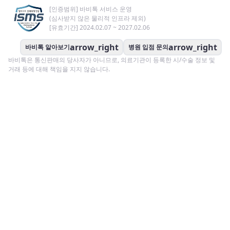
[인증범위] 바비톡 서비스 운영
(심사받지 않은 물리적 인프라 제외)
[유효기간] 2024.02.07 ~ 2027.02.06
arrow_right
arrow_right
바비톡 알아보기
병원 입점 문의
바비톡은 통신판매의 당사자가 아니므로, 의료기관이 등록한 시/수술 정보 및
거래 등에 대해 책임을 지지 않습니다.