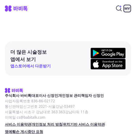
더 많은 시술정보
앱에서 보기
앱스토어에서 다운받기
주식회사 바비톡
대표이사 신정인
개인정보 관리책임자 신정인
사업자등록번호 836-86-02172
통신판매업신고번호 2021-서울강남-03497
서울특별시 서초구 강남대로 363 363강남타워 11층
이메일 cs@babitalk.com
서비스 이용약관
개인정보 처리 방침
위치기반 서비스 이용약관
명예훼손 게시중단 요청