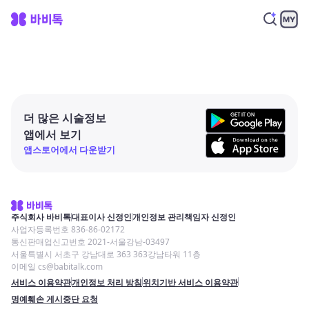
더 많은 시술정보
앱에서 보기
앱스토어에서 다운받기
주식회사 바비톡
대표이사 신정인
개인정보 관리책임자 신정인
사업자등록번호 836-86-02172
통신판매업신고번호 2021-서울강남-03497
서울특별시 서초구 강남대로 363 363강남타워 11층
이메일 cs@babitalk.com
서비스 이용약관
개인정보 처리 방침
위치기반 서비스 이용약관
명예훼손 게시중단 요청