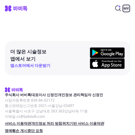
더 많은 시술정보
앱에서 보기
앱스토어에서 다운받기
주식회사 바비톡
대표이사 신정인
개인정보 관리책임자 신정인
사업자등록번호 836-86-02172
통신판매업신고번호 2021-서울강남-03497
서울특별시 서초구 강남대로 363 363강남타워 11층
이메일 cs@babitalk.com
서비스 이용약관
개인정보 처리 방침
위치기반 서비스 이용약관
명예훼손 게시중단 요청