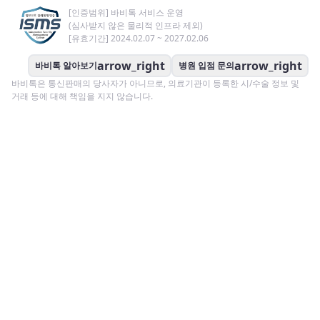
[인증범위] 바비톡 서비스 운영
(심사받지 않은 물리적 인프라 제외)
[유효기간] 2024.02.07 ~ 2027.02.06
arrow_right
arrow_right
바비톡 알아보기
병원 입점 문의
바비톡은 통신판매의 당사자가 아니므로, 의료기관이 등록한 시/수술 정보 및
거래 등에 대해 책임을 지지 않습니다.