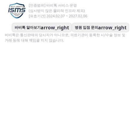
[인증범위] 바비톡 서비스 운영
(심사받지 않은 물리적 인프라 제외)
[유효기간] 2024.02.07 ~ 2027.02.06
arrow_right
arrow_right
바비톡 알아보기
병원 입점 문의
바비톡은 통신판매의 당사자가 아니므로, 의료기관이 등록한 시/수술 정보 및
거래 등에 대해 책임을 지지 않습니다.