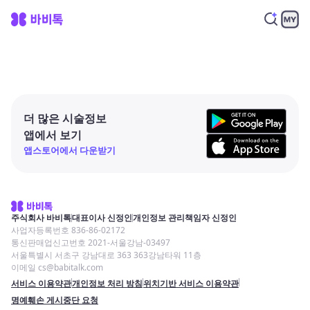
더 많은 시술정보
앱에서 보기
앱스토어에서 다운받기
주식회사 바비톡
대표이사 신정인
개인정보 관리책임자 신정인
사업자등록번호 836-86-02172
통신판매업신고번호 2021-서울강남-03497
서울특별시 서초구 강남대로 363 363강남타워 11층
이메일 cs@babitalk.com
서비스 이용약관
개인정보 처리 방침
위치기반 서비스 이용약관
명예훼손 게시중단 요청