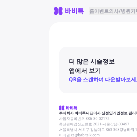
홈
이벤트
의사/병원
커
더 많은 시술정보
앱에서 보기
QR을 스캔하여 다운받아보세
주식회사 바비톡
대표이사 신정인
개인정보 관리
사업자등록번호 836-86-02172
통신판매업신고번호 2021-서울강남-03497
서울특별시 서초구 강남대로 363 363강남타워 
이메일 cs@babitalk.com