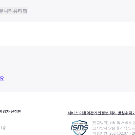
뮤니티
뷰티랩
요
책임자 신정인
서비스 이용약관
개인정보 처리 방침
위치기
[인증범위] 바비톡 서비스 
11층
(심사받지 않은 물리적 인프
[유효기간] 2024.02.07 ~ 20