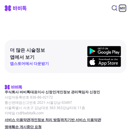
더 많은 시술정보
앱에서 보기
앱스토어에서 다운받기
주식회사 바비톡
대표이사 신정인
개인정보 관리책임자 신정인
사업자등록번호 836-86-02172
통신판매업신고번호 2021-서울강남-03497
서울특별시 서초구 강남대로 363 363강남타워 11층
이메일 cs@babitalk.com
서비스 이용약관
개인정보 처리 방침
위치기반 서비스 이용약관
명예훼손 게시중단 요청