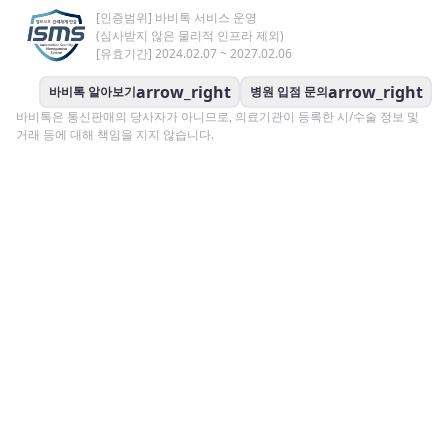
[인증범위] 바비톡 서비스 운영
(심사받지 않은 물리적 인프라 제외)
[유효기간] 2024.02.07 ~ 2027.02.06
arrow_right
arrow_right
바비톡 알아보기
병원 입점 문의
바비톡은 통신판매의 당사자가 아니므로, 의료기관이 등록한 시/수술 정보 및
거래 등에 대해 책임을 지지 않습니다.