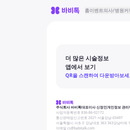
홈
이벤트
의사/병원
커
더 많은 시술정보
앱에서 보기
QR을 스캔하여 다운받아보세
주식회사 바비톡
대표이사 신정인
개인정보 관리
사업자등록번호 836-86-02172
통신판매업신고번호 2021-서울강남-03497
서울특별시 서초구 강남대로 363 363강남타워 
이메일 cs@babitalk.com