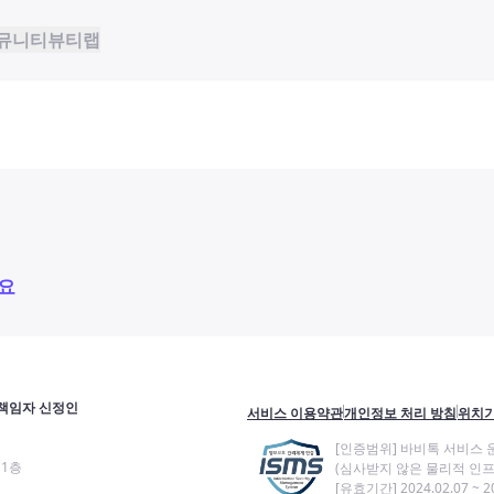
뮤니티
뷰티랩
요
책임자 신정인
서비스 이용약관
개인정보 처리 방침
위치기
[인증범위] 바비톡 서비스 
11층
(심사받지 않은 물리적 인프
[유효기간] 2024.02.07 ~ 20