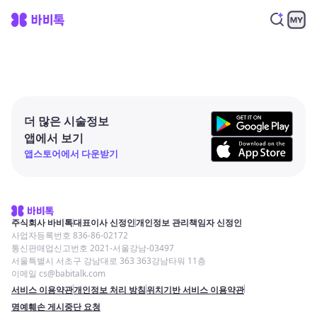
더 많은 시술정보
앱에서 보기
앱스토어에서 다운받기
주식회사 바비톡
대표이사 신정인
개인정보 관리책임자 신정인
사업자등록번호 836-86-02172
통신판매업신고번호 2021-서울강남-03497
서울특별시 서초구 강남대로 363 363강남타워 11층
이메일 cs@babitalk.com
서비스 이용약관
개인정보 처리 방침
위치기반 서비스 이용약관
명예훼손 게시중단 요청