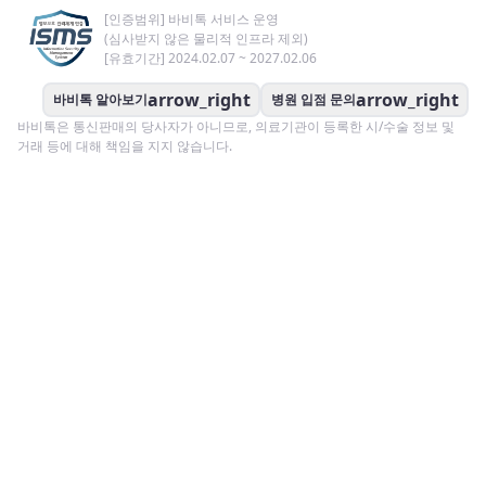
[인증범위] 바비톡 서비스 운영
(심사받지 않은 물리적 인프라 제외)
[유효기간] 2024.02.07 ~ 2027.02.06
arrow_right
arrow_right
바비톡 알아보기
병원 입점 문의
바비톡은 통신판매의 당사자가 아니므로, 의료기관이 등록한 시/수술 정보 및
거래 등에 대해 책임을 지지 않습니다.