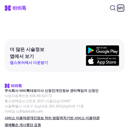
더 많은 시술정보
앱에서 보기
앱스토어에서 다운받기
주식회사 바비톡
대표이사 신정인
개인정보 관리책임자 신정인
사업자등록번호 836-86-02172
통신판매업신고번호 2021-서울강남-03497
서울특별시 서초구 강남대로 363 363강남타워 11층
이메일 cs@babitalk.com
서비스 이용약관
개인정보 처리 방침
위치기반 서비스 이용약관
명예훼손 게시중단 요청