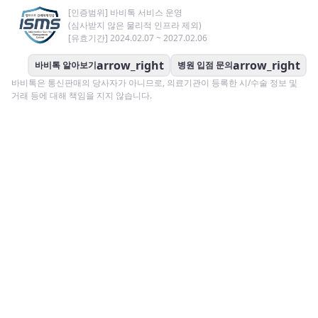
[인증범위] 바비톡 서비스 운영
(심사받지 않은 물리적 인프라 제외)
[유효기간] 2024.02.07 ~ 2027.02.06
arrow_right
arrow_right
바비톡 알아보기
병원 입점 문의
바비톡은 통신판매의 당사자가 아니므로, 의료기관이 등록한 시/수술 정보 및
거래 등에 대해 책임을 지지 않습니다.