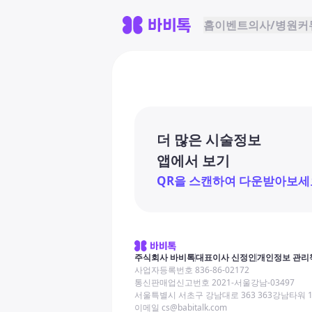
홈
이벤트
의사/병원
커
더 많은 시술정보
앱에서 보기
QR을 스캔하여 다운받아보세
주식회사 바비톡
대표이사 신정인
개인정보 관리
사업자등록번호 836-86-02172
통신판매업신고번호 2021-서울강남-03497
서울특별시 서초구 강남대로 363 363강남타워 
이메일 cs@babitalk.com