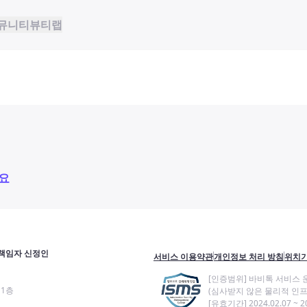
뮤니티
뷰티랩
요
책임자 신정인
서비스 이용약관
개인정보 처리 방침
위치기
[인증범위] 바비톡 서비스 
11층
(심사받지 않은 물리적 인프
[유효기간] 2024.02.07 ~ 20