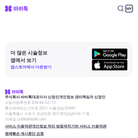
더 많은 시술정보
앱에서 보기
앱스토어에서 다운받기
주식회사 바비톡
대표이사 신정인
개인정보 관리책임자 신정인
사업자등록번호 836-86-02172
통신판매업신고번호 2021-서울강남-03497
서울특별시 서초구 강남대로 363 363강남타워 11층
이메일 cs@babitalk.com
서비스 이용약관
개인정보 처리 방침
위치기반 서비스 이용약관
명예훼손 게시중단 요청