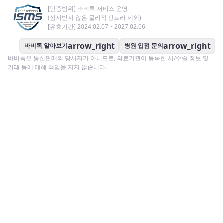
[인증범위] 바비톡 서비스 운영
(심사받지 않은 물리적 인프라 제외)
[유효기간] 2024.02.07 ~ 2027.02.06
arrow_right
arrow_right
바비톡 알아보기
병원 입점 문의
바비톡은 통신판매의 당사자가 아니므로, 의료기관이 등록한 시/수술 정보 및
거래 등에 대해 책임을 지지 않습니다.