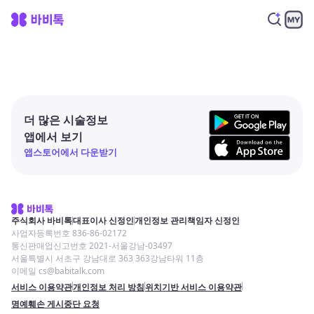
더 많은 시술정보
앱에서 보기
앱스토어에서 다운받기
주식회사 바비톡
대표이사 신정인
개인정보 관리책임자 신정인
사업자등록번호 836-86-02172
통신판매업신고번호 2021-서울강남-03497
서울특별시 서초구 강남대로 363 363강남타워 11층
이메일 cs@babitalk.com
서비스 이용약관
개인정보 처리 방침
위치기반 서비스 이용약관
명예훼손 게시중단 요청