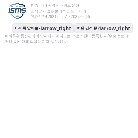
[인증범위] 바비톡 서비스 운영
(심사받지 않은 물리적 인프라 제외)
[유효기간] 2024.02.07 ~ 2027.02.06
arrow_right
arrow_right
바비톡 알아보기
병원 입점 문의
바비톡은 통신판매의 당사자가 아니므로, 의료기관이 등록한 시/수술 정보 및
거래 등에 대해 책임을 지지 않습니다.