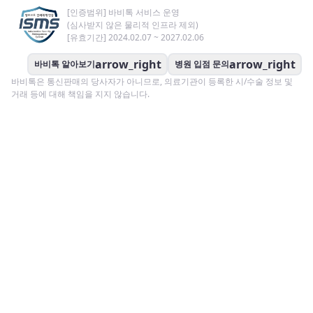
[인증범위] 바비톡 서비스 운영
(심사받지 않은 물리적 인프라 제외)
[유효기간] 2024.02.07 ~ 2027.02.06
arrow_right
arrow_right
바비톡 알아보기
병원 입점 문의
바비톡은 통신판매의 당사자가 아니므로, 의료기관이 등록한 시/수술 정보 및
거래 등에 대해 책임을 지지 않습니다.