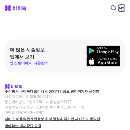
더 많은 시술정보
앱에서 보기
앱스토어에서 다운받기
주식회사 바비톡
대표이사 신정인
개인정보 관리책임자 신정인
사업자등록번호 836-86-02172
통신판매업신고번호 2021-서울강남-03497
서울특별시 서초구 강남대로 363 363강남타워 11층
이메일 cs@babitalk.com
서비스 이용약관
개인정보 처리 방침
위치기반 서비스 이용약관
명예훼손 게시중단 요청