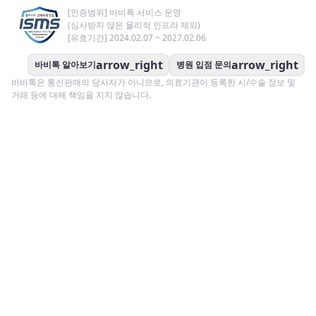
[인증범위] 바비톡 서비스 운영
(심사받지 않은 물리적 인프라 제외)
[유효기간] 2024.02.07 ~ 2027.02.06
arrow_right
arrow_right
바비톡 알아보기
병원 입점 문의
바비톡은 통신판매의 당사자가 아니므로, 의료기관이 등록한 시/수술 정보 및
거래 등에 대해 책임을 지지 않습니다.