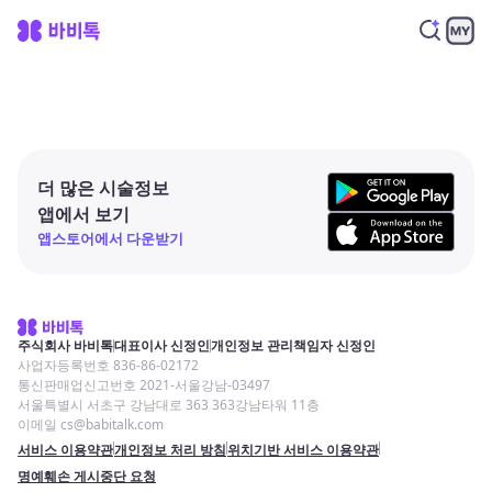
더 많은 시술정보
앱에서 보기
앱스토어에서 다운받기
주식회사 바비톡
대표이사 신정인
개인정보 관리책임자 신정인
사업자등록번호 836-86-02172
통신판매업신고번호 2021-서울강남-03497
서울특별시 서초구 강남대로 363 363강남타워 11층
이메일 cs@babitalk.com
서비스 이용약관
개인정보 처리 방침
위치기반 서비스 이용약관
명예훼손 게시중단 요청