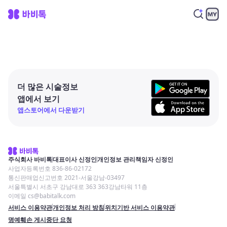
더 많은 시술정보
앱에서 보기
앱스토어에서 다운받기
주식회사 바비톡
대표이사 신정인
개인정보 관리책임자 신정인
사업자등록번호 836-86-02172
통신판매업신고번호 2021-서울강남-03497
서울특별시 서초구 강남대로 363 363강남타워 11층
이메일 cs@babitalk.com
서비스 이용약관
개인정보 처리 방침
위치기반 서비스 이용약관
명예훼손 게시중단 요청