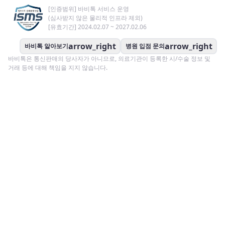
[인증범위] 바비톡 서비스 운영
(심사받지 않은 물리적 인프라 제외)
[유효기간] 2024.02.07 ~ 2027.02.06
arrow_right
arrow_right
바비톡 알아보기
병원 입점 문의
바비톡은 통신판매의 당사자가 아니므로, 의료기관이 등록한 시/수술 정보 및
거래 등에 대해 책임을 지지 않습니다.