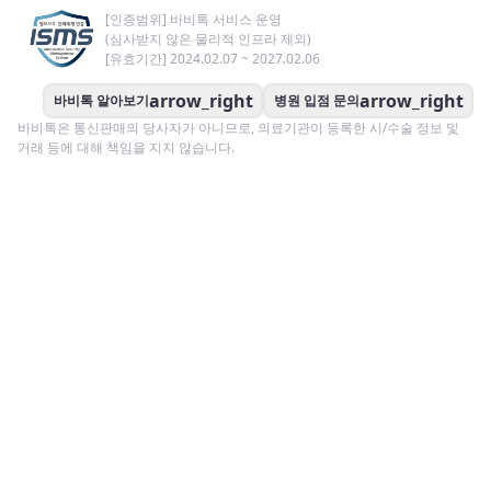
[인증범위] 바비톡 서비스 운영
(심사받지 않은 물리적 인프라 제외)
[유효기간] 2024.02.07 ~ 2027.02.06
arrow_right
arrow_right
바비톡 알아보기
병원 입점 문의
바비톡은 통신판매의 당사자가 아니므로, 의료기관이 등록한 시/수술 정보 및
거래 등에 대해 책임을 지지 않습니다.