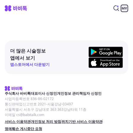
더 많은 시술정보
앱에서 보기
앱스토어에서 다운받기
주식회사 바비톡
대표이사 신정인
개인정보 관리책임자 신정인
사업자등록번호 836-86-02172
통신판매업신고번호 2021-서울강남-03497
서울특별시 서초구 강남대로 363 363강남타워 11층
이메일 cs@babitalk.com
서비스 이용약관
개인정보 처리 방침
위치기반 서비스 이용약관
명예훼손 게시중단 요청