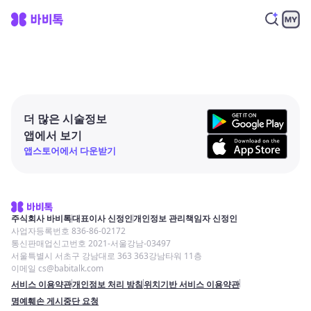
더 많은 시술정보
앱에서 보기
앱스토어에서 다운받기
주식회사 바비톡
대표이사 신정인
개인정보 관리책임자 신정인
사업자등록번호 836-86-02172
통신판매업신고번호 2021-서울강남-03497
서울특별시 서초구 강남대로 363 363강남타워 11층
이메일 cs@babitalk.com
서비스 이용약관
개인정보 처리 방침
위치기반 서비스 이용약관
명예훼손 게시중단 요청