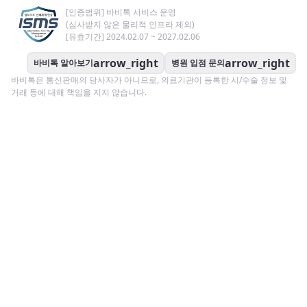
[인증범위] 바비톡 서비스 운영
(심사받지 않은 물리적 인프라 제외)
[유효기간] 2024.02.07 ~ 2027.02.06
arrow_right
arrow_right
바비톡 알아보기
병원 입점 문의
바비톡은 통신판매의 당사자가 아니므로, 의료기관이 등록한 시/수술 정보 및
거래 등에 대해 책임을 지지 않습니다.