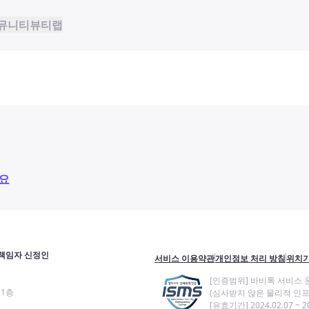
뮤니티
뷰티랩
요
책임자 신정인
서비스 이용약관
개인정보 처리 방침
위치기
[인증범위] 바비톡 서비스 
11층
(심사받지 않은 물리적 인프
[유효기간] 2024.02.07 ~ 20