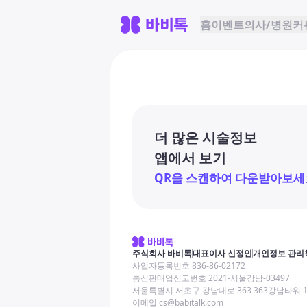
홈
이벤트
의사/병원
커
더 많은 시술정보
앱에서 보기
QR을 스캔하여 다운받아보세
주식회사 바비톡
대표이사 신정인
개인정보 관리
사업자등록번호 836-86-02172
통신판매업신고번호 2021-서울강남-03497
서울특별시 서초구 강남대로 363 363강남타워 
이메일 cs@babitalk.com