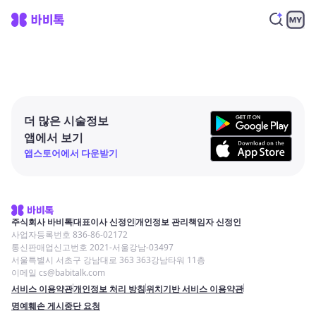
더 많은 시술정보
앱에서 보기
앱스토어에서 다운받기
주식회사 바비톡
대표이사 신정인
개인정보 관리책임자 신정인
사업자등록번호 836-86-02172
통신판매업신고번호 2021-서울강남-03497
서울특별시 서초구 강남대로 363 363강남타워 11층
이메일 cs@babitalk.com
서비스 이용약관
개인정보 처리 방침
위치기반 서비스 이용약관
명예훼손 게시중단 요청