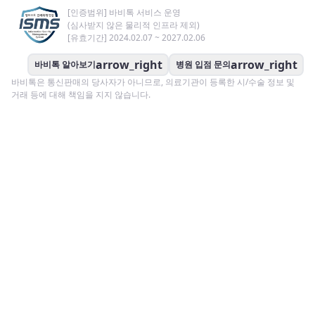
[인증범위] 바비톡 서비스 운영
(심사받지 않은 물리적 인프라 제외)
[유효기간] 2024.02.07 ~ 2027.02.06
arrow_right
arrow_right
바비톡 알아보기
병원 입점 문의
바비톡은 통신판매의 당사자가 아니므로, 의료기관이 등록한 시/수술 정보 및
거래 등에 대해 책임을 지지 않습니다.