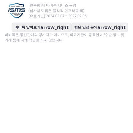
[인증범위] 바비톡 서비스 운영
(심사받지 않은 물리적 인프라 제외)
[유효기간] 2024.02.07 ~ 2027.02.06
arrow_right
arrow_right
바비톡 알아보기
병원 입점 문의
바비톡은 통신판매의 당사자가 아니므로, 의료기관이 등록한 시/수술 정보 및
거래 등에 대해 책임을 지지 않습니다.