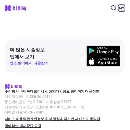
더 많은 시술정보
앱에서 보기
앱스토어에서 다운받기
주식회사 바비톡
대표이사 신정인
개인정보 관리책임자 신정인
사업자등록번호 836-86-02172
통신판매업신고번호 2021-서울강남-03497
서울특별시 서초구 강남대로 363 363강남타워 11층
이메일 cs@babitalk.com
서비스 이용약관
개인정보 처리 방침
위치기반 서비스 이용약관
명예훼손 게시중단 요청