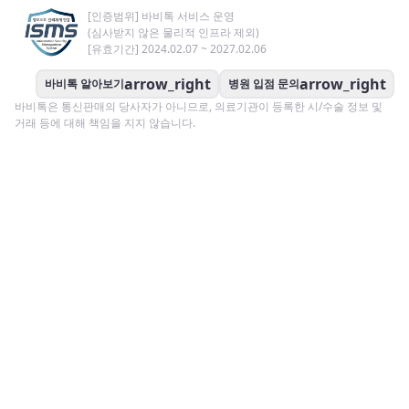
[인증범위] 바비톡 서비스 운영
(심사받지 않은 물리적 인프라 제외)
[유효기간] 2024.02.07 ~ 2027.02.06
arrow_right
arrow_right
바비톡 알아보기
병원 입점 문의
바비톡은 통신판매의 당사자가 아니므로, 의료기관이 등록한 시/수술 정보 및
거래 등에 대해 책임을 지지 않습니다.