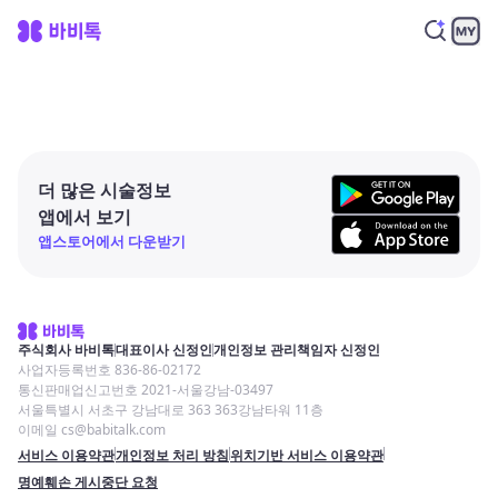
더 많은 시술정보
앱에서 보기
앱스토어에서 다운받기
주식회사 바비톡
대표이사 신정인
개인정보 관리책임자 신정인
사업자등록번호 836-86-02172
통신판매업신고번호 2021-서울강남-03497
서울특별시 서초구 강남대로 363 363강남타워 11층
이메일 cs@babitalk.com
서비스 이용약관
개인정보 처리 방침
위치기반 서비스 이용약관
명예훼손 게시중단 요청