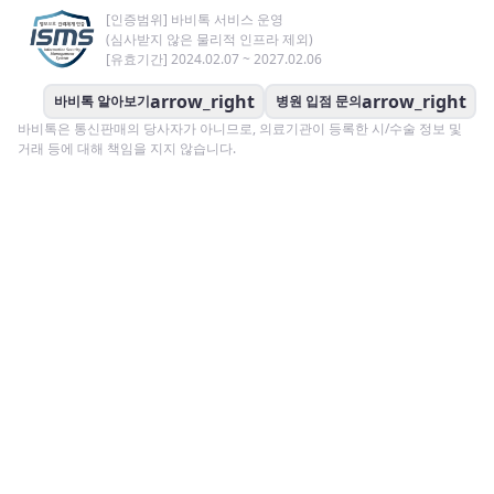
[인증범위] 바비톡 서비스 운영
(심사받지 않은 물리적 인프라 제외)
[유효기간] 2024.02.07 ~ 2027.02.06
arrow_right
arrow_right
바비톡 알아보기
병원 입점 문의
바비톡은 통신판매의 당사자가 아니므로, 의료기관이 등록한 시/수술 정보 및
거래 등에 대해 책임을 지지 않습니다.