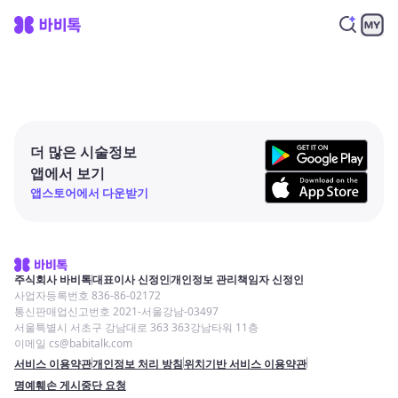
더 많은 시술정보
앱에서 보기
앱스토어에서 다운받기
주식회사 바비톡
대표이사 신정인
개인정보 관리책임자 신정인
사업자등록번호 836-86-02172
통신판매업신고번호 2021-서울강남-03497
서울특별시 서초구 강남대로 363 363강남타워 11층
이메일 cs@babitalk.com
서비스 이용약관
개인정보 처리 방침
위치기반 서비스 이용약관
명예훼손 게시중단 요청