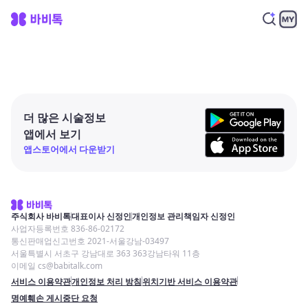
더 많은 시술정보
앱에서 보기
앱스토어에서 다운받기
주식회사 바비톡
대표이사 신정인
개인정보 관리책임자 신정인
사업자등록번호 836-86-02172
통신판매업신고번호 2021-서울강남-03497
서울특별시 서초구 강남대로 363 363강남타워 11층
이메일 cs@babitalk.com
서비스 이용약관
개인정보 처리 방침
위치기반 서비스 이용약관
명예훼손 게시중단 요청