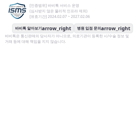
[인증범위] 바비톡 서비스 운영
(심사받지 않은 물리적 인프라 제외)
[유효기간] 2024.02.07 ~ 2027.02.06
arrow_right
arrow_right
바비톡 알아보기
병원 입점 문의
바비톡은 통신판매의 당사자가 아니므로, 의료기관이 등록한 시/수술 정보 및
거래 등에 대해 책임을 지지 않습니다.