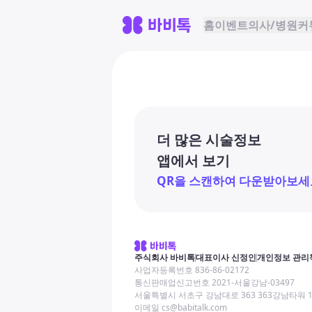
홈
이벤트
의사/병원
커
더 많은 시술정보
앱에서 보기
QR을 스캔하여 다운받아보세
주식회사 바비톡
대표이사 신정인
개인정보 관리
사업자등록번호 836-86-02172
통신판매업신고번호 2021-서울강남-03497
서울특별시 서초구 강남대로 363 363강남타워 
이메일 cs@babitalk.com