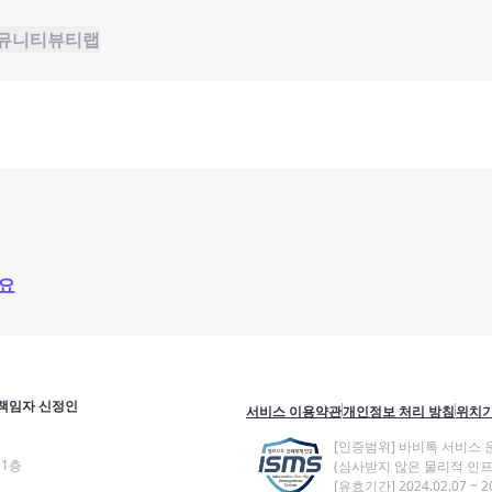
뮤니티
뷰티랩
요
책임자 신정인
서비스 이용약관
개인정보 처리 방침
위치기
[인증범위] 바비톡 서비스 
11층
(심사받지 않은 물리적 인프
[유효기간] 2024.02.07 ~ 20