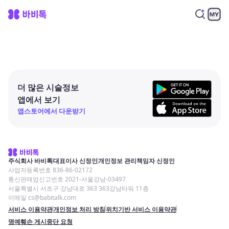
더 많은 시술정보
앱에서 보기
앱스토어에서 다운받기
주식회사 바비톡
대표이사 신정인
개인정보 관리책임자 신정인
사업자등록번호 836-86-02172
통신판매업신고번호 2021-서울강남-03497
서울특별시 서초구 강남대로 363 363강남타워 11층
이메일 cs@babitalk.com
서비스 이용약관
개인정보 처리 방침
위치기반 서비스 이용약관
명예훼손 게시중단 요청