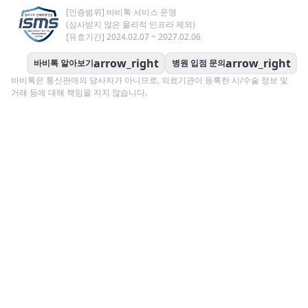
[인증범위] 바비톡 서비스 운영
(심사받지 않은 물리적 인프라 제외)
[유효기간] 2024.02.07 ~ 2027.02.06
arrow_right
arrow_right
바비톡 알아보기
병원 입점 문의
바비톡은 통신판매의 당사자가 아니므로, 의료기관이 등록한 시/수술 정보 및
거래 등에 대해 책임을 지지 않습니다.