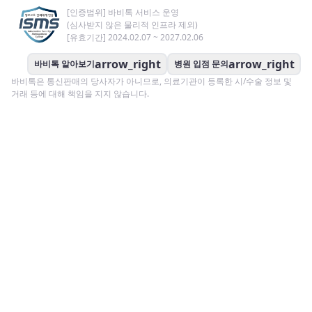
[인증범위] 바비톡 서비스 운영
(심사받지 않은 물리적 인프라 제외)
[유효기간] 2024.02.07 ~ 2027.02.06
arrow_right
arrow_right
바비톡 알아보기
병원 입점 문의
바비톡은 통신판매의 당사자가 아니므로, 의료기관이 등록한 시/수술 정보 및
거래 등에 대해 책임을 지지 않습니다.