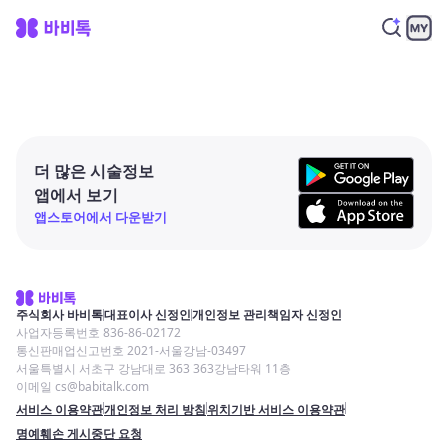
더 많은 시술정보
앱에서 보기
앱스토어에서 다운받기
주식회사 바비톡
대표이사 신정인
개인정보 관리책임자 신정인
사업자등록번호 836-86-02172
통신판매업신고번호 2021-서울강남-03497
서울특별시 서초구 강남대로 363 363강남타워 11층
이메일 cs@babitalk.com
서비스 이용약관
개인정보 처리 방침
위치기반 서비스 이용약관
명예훼손 게시중단 요청