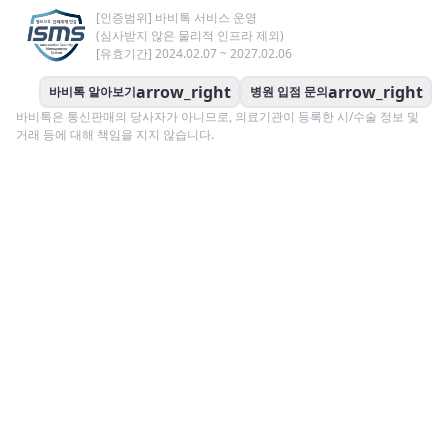
[인증범위] 바비톡 서비스 운영
(심사받지 않은 물리적 인프라 제외)
[유효기간] 2024.02.07 ~ 2027.02.06
arrow_right
arrow_right
바비톡 알아보기
병원 입점 문의
바비톡은 통신판매의 당사자가 아니므로, 의료기관이 등록한 시/수술 정보 및
거래 등에 대해 책임을 지지 않습니다.