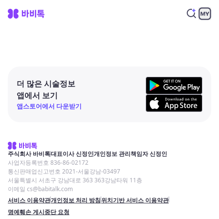
더 많은 시술정보
앱에서 보기
앱스토어에서 다운받기
주식회사 바비톡
대표이사 신정인
개인정보 관리책임자 신정인
사업자등록번호 836-86-02172
통신판매업신고번호 2021-서울강남-03497
서울특별시 서초구 강남대로 363 363강남타워 11층
이메일 cs@babitalk.com
서비스 이용약관
개인정보 처리 방침
위치기반 서비스 이용약관
명예훼손 게시중단 요청