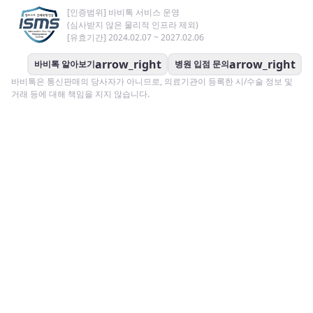
[인증범위] 바비톡 서비스 운영
(심사받지 않은 물리적 인프라 제외)
[유효기간] 2024.02.07 ~ 2027.02.06
arrow_right
arrow_right
바비톡 알아보기
병원 입점 문의
바비톡은 통신판매의 당사자가 아니므로, 의료기관이 등록한 시/수술 정보 및
거래 등에 대해 책임을 지지 않습니다.