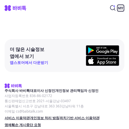
더 많은 시술정보
앱에서 보기
앱스토어에서 다운받기
주식회사 바비톡
대표이사 신정인
개인정보 관리책임자 신정인
사업자등록번호 836-86-02172
통신판매업신고번호 2021-서울강남-03497
서울특별시 서초구 강남대로 363 363강남타워 11층
이메일 cs@babitalk.com
서비스 이용약관
개인정보 처리 방침
위치기반 서비스 이용약관
명예훼손 게시중단 요청