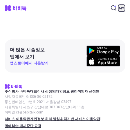
더 많은 시술정보
앱에서 보기
앱스토어에서 다운받기
주식회사 바비톡
대표이사 신정인
개인정보 관리책임자 신정인
사업자등록번호 836-86-02172
통신판매업신고번호 2021-서울강남-03497
서울특별시 서초구 강남대로 363 363강남타워 11층
이메일 cs@babitalk.com
서비스 이용약관
개인정보 처리 방침
위치기반 서비스 이용약관
명예훼손 게시중단 요청