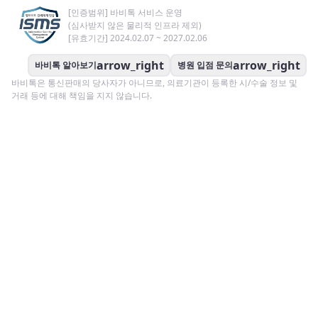
[인증범위] 바비톡 서비스 운영
(심사받지 않은 물리적 인프라 제외)
[유효기간] 2024.02.07 ~ 2027.02.06
arrow_right
arrow_right
바비톡 알아보기
병원 입점 문의
바비톡은 통신판매의 당사자가 아니므로, 의료기관이 등록한 시/수술 정보 및
거래 등에 대해 책임을 지지 않습니다.