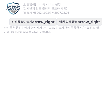
[인증범위] 바비톡 서비스 운영
(심사받지 않은 물리적 인프라 제외)
[유효기간] 2024.02.07 ~ 2027.02.06
arrow_right
arrow_right
바비톡 알아보기
병원 입점 문의
바비톡은 통신판매의 당사자가 아니므로, 의료기관이 등록한 시/수술 정보 및
거래 등에 대해 책임을 지지 않습니다.