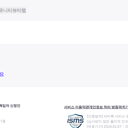
뮤니티
뷰티랩
요
책임자 신정인
서비스 이용약관
개인정보 처리 방침
위치기
[인증범위] 바비톡 서비스 
11층
(심사받지 않은 물리적 인프
[유효기간] 2024.02.07 ~ 20