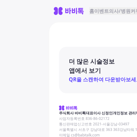
홈
이벤트
의사/병원
커
더 많은 시술정보
앱에서 보기
QR을 스캔하여 다운받아보세
주식회사 바비톡
대표이사 신정인
개인정보 관리
사업자등록번호 836-86-02172
통신판매업신고번호 2021-서울강남-03497
서울특별시 서초구 강남대로 363 363강남타워 
이메일 cs@babitalk.com