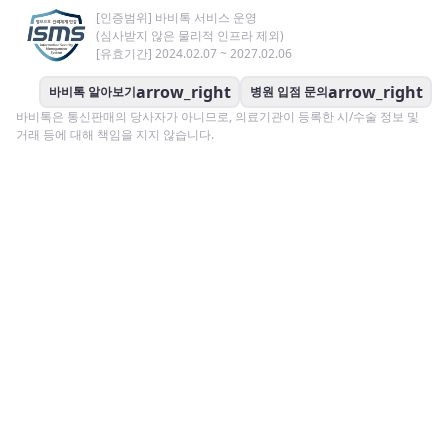
[인증범위] 바비톡 서비스 운영
(심사받지 않은 물리적 인프라 제외)
[유효기간] 2024.02.07 ~ 2027.02.06
arrow_right
arrow_right
바비톡 알아보기
병원 입점 문의
바비톡은 통신판매의 당사자가 아니므로, 의료기관이 등록한 시/수술 정보 및
거래 등에 대해 책임을 지지 않습니다.