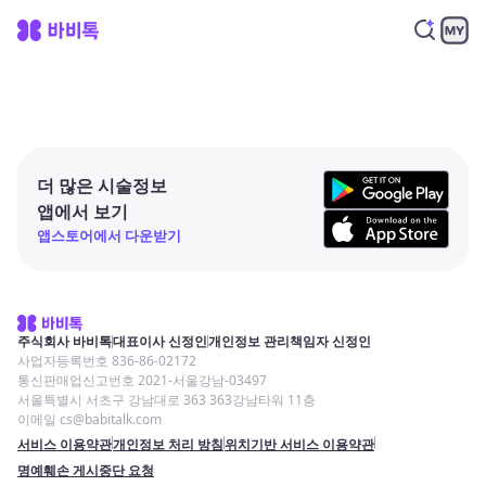
더 많은 시술정보
앱에서 보기
앱스토어에서 다운받기
주식회사 바비톡
대표이사 신정인
개인정보 관리책임자 신정인
사업자등록번호 836-86-02172
통신판매업신고번호 2021-서울강남-03497
서울특별시 서초구 강남대로 363 363강남타워 11층
이메일 cs@babitalk.com
서비스 이용약관
개인정보 처리 방침
위치기반 서비스 이용약관
명예훼손 게시중단 요청