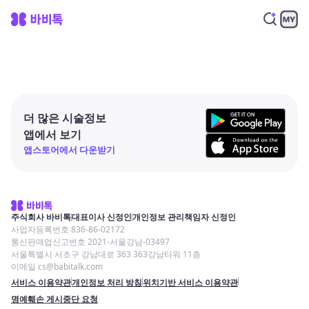
더 많은 시술정보
앱에서 보기
앱스토어에서 다운받기
주식회사 바비톡
대표이사 신정인
개인정보 관리책임자 신정인
사업자등록번호 836-86-02172
통신판매업신고번호 2021-서울강남-03497
서울특별시 서초구 강남대로 363 363강남타워 11층
이메일 cs@babitalk.com
서비스 이용약관
개인정보 처리 방침
위치기반 서비스 이용약관
명예훼손 게시중단 요청