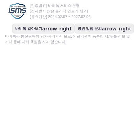
[인증범위] 바비톡 서비스 운영
(심사받지 않은 물리적 인프라 제외)
[유효기간] 2024.02.07 ~ 2027.02.06
arrow_right
arrow_right
바비톡 알아보기
병원 입점 문의
바비톡은 통신판매의 당사자가 아니므로, 의료기관이 등록한 시/수술 정보 및
거래 등에 대해 책임을 지지 않습니다.