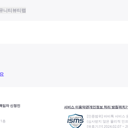
뮤니티
뷰티랩
요
책임자 신정인
서비스 이용약관
개인정보 처리 방침
위치기
[인증범위] 바비톡 서비스 
11층
(심사받지 않은 물리적 인프
[유효기간] 2024.02.07 ~ 20