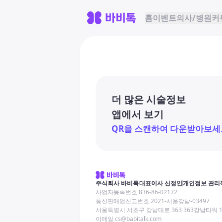
홈
이벤트
의사/병원
커
더 많은 시술정보
앱에서 보기
QR을 스캔하여 다운받아보세
주식회사 바비톡
대표이사 신정인
개인정보 관리
사업자등록번호 836-86-02172
통신판매업신고번호 2021-서울강남-03497
서울특별시 서초구 강남대로 363 363강남타워 
이메일 cs@babitalk.com