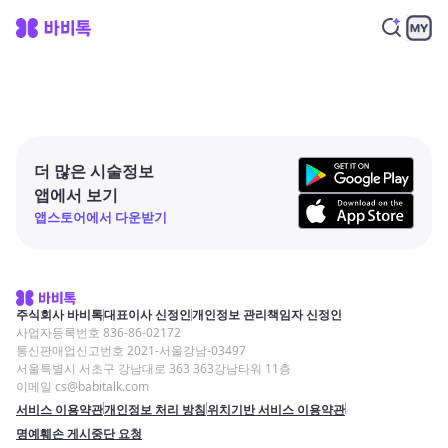
더 많은 시술정보
앱에서 보기
앱스토어에서 다운받기
주식회사 바비톡
대표이사 신정인
개인정보 관리책임자 신정인
사업자등록번호 836-86-02172
통신판매업신고번호 2021-서울강남-03497
서울특별시 서초구 강남대로 363 363강남타워 11층
이메일 cs@babitalk.com
서비스 이용약관
개인정보 처리 방침
위치기반 서비스 이용약관
명예훼손 게시중단 요청