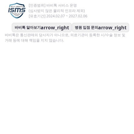
[인증범위] 바비톡 서비스 운영
(심사받지 않은 물리적 인프라 제외)
[유효기간] 2024.02.07 ~ 2027.02.06
arrow_right
arrow_right
바비톡 알아보기
병원 입점 문의
바비톡은 통신판매의 당사자가 아니므로, 의료기관이 등록한 시/수술 정보 및
거래 등에 대해 책임을 지지 않습니다.