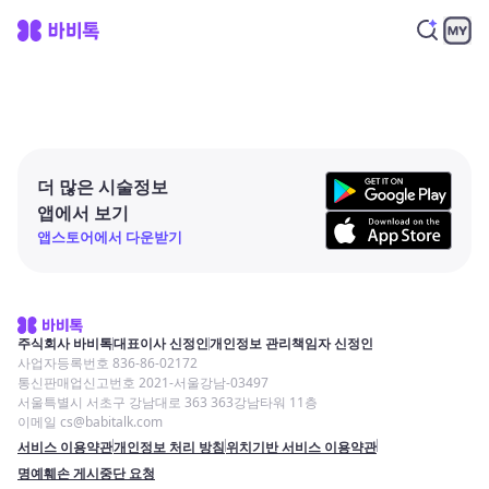
더 많은 시술정보
앱에서 보기
앱스토어에서 다운받기
주식회사 바비톡
대표이사 신정인
개인정보 관리책임자 신정인
사업자등록번호 836-86-02172
통신판매업신고번호 2021-서울강남-03497
서울특별시 서초구 강남대로 363 363강남타워 11층
이메일 cs@babitalk.com
서비스 이용약관
개인정보 처리 방침
위치기반 서비스 이용약관
명예훼손 게시중단 요청