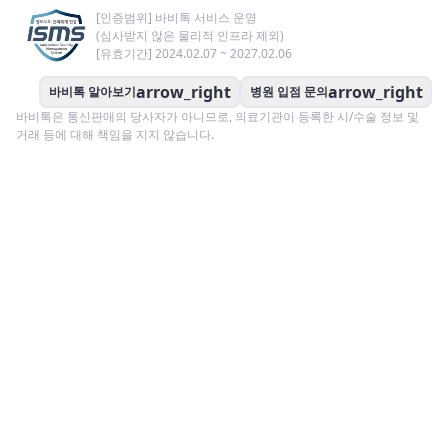
[인증범위] 바비톡 서비스 운영
(심사받지 않은 물리적 인프라 제외)
[유효기간] 2024.02.07 ~ 2027.02.06
arrow_right
arrow_right
바비톡 알아보기
병원 입점 문의
바비톡은 통신판매의 당사자가 아니므로, 의료기관이 등록한 시/수술 정보 및
거래 등에 대해 책임을 지지 않습니다.