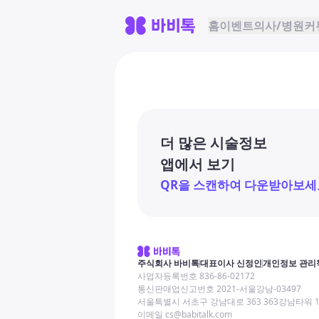
홈
이벤트
의사/병원
커
더 많은 시술정보
앱에서 보기
QR을 스캔하여 다운받아보세
주식회사 바비톡
대표이사 신정인
개인정보 관리
사업자등록번호 836-86-02172
통신판매업신고번호 2021-서울강남-03497
서울특별시 서초구 강남대로 363 363강남타워 
이메일 cs@babitalk.com