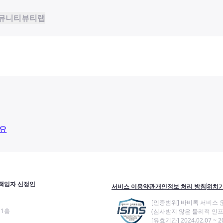
뮤니티
뷰티랩
요
책임자 신정인
서비스 이용약관
개인정보 처리 방침
위치기
[인증범위] 바비톡 서비스 
11층
(심사받지 않은 물리적 인프
[유효기간] 2024.02.07 ~ 20