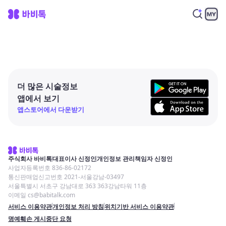
더 많은 시술정보
앱에서 보기
앱스토어에서 다운받기
주식회사 바비톡
대표이사 신정인
개인정보 관리책임자 신정인
사업자등록번호 836-86-02172
통신판매업신고번호 2021-서울강남-03497
서울특별시 서초구 강남대로 363 363강남타워 11층
이메일 cs@babitalk.com
서비스 이용약관
개인정보 처리 방침
위치기반 서비스 이용약관
명예훼손 게시중단 요청