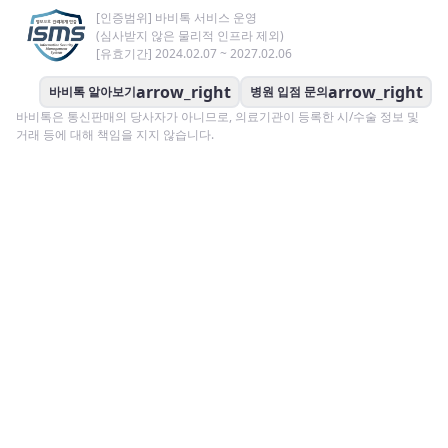
[인증범위] 바비톡 서비스 운영
(심사받지 않은 물리적 인프라 제외)
[유효기간] 2024.02.07 ~ 2027.02.06
arrow_right
arrow_right
바비톡 알아보기
병원 입점 문의
바비톡은 통신판매의 당사자가 아니므로, 의료기관이 등록한 시/수술 정보 및
거래 등에 대해 책임을 지지 않습니다.